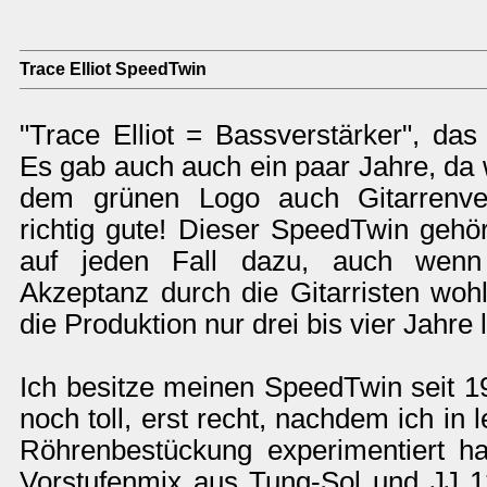
Trace Elliot SpeedTwin
"Trace Elliot = Bassverstärker", das 
Es gab auch auch ein paar Jahre, da 
dem grünen Logo auch Gitarrenver
richtig gute! Dieser SpeedTwin geh
auf jeden Fall dazu, auch wen
Akzeptanz durch die Gitarristen wohl
die Produktion nur drei bis vier Jahre l
Ich besitze meinen SpeedTwin seit 1
noch toll, erst recht, nachdem ich in l
Röhrenbestückung experimentiert h
Vorstufenmix aus Tung-Sol und JJ 1